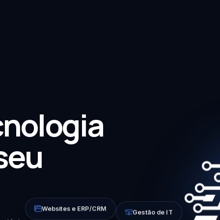
cnologia
 seu
Websites e ERP/CRM
Gestão de IT